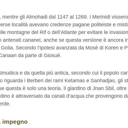
mentre gli Almohadi dal 1147 al 1269. I Merinidi vissero t
 diverse località avevano credenze pagane politeiste e mist
sulle montagne del Rif o dell’Atlante per evitare le invasion
o antenati cananei, anche se questa versione è ancora inc
su Golia. Secondo l’ipotesi avanzata da Mosè di Koren e P
i Canaan da parte di Giosuè.
talmudica e da quella più antica, secondo cui il popolo 
 riguarda i Berberi dei rami Ketamas e Sanhadjas, gli st
e questa è solo una teoria. Il giardino di Jnan Sbil, oltr
 giardino è attraversato da canali d’acqua che provengono 
erde.
a impegno