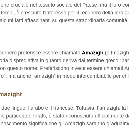
ne cruciale nel tessuto sociale del Paese, ma il loro con
empi, è cresciuto l’interesse per il recupero della loro ant
i alcuni fatti affascinanti su questa straordinaria comuni
erbero preferisce essere chiamato
Amazigh
(o Imazigh
toria dispregiativa in quanto deriva dal termine greco “b
on questo nome. Preferiscono invece essere chiamati Amaz
ro”, ma anche “amazigh” in modo intercambiabile per chia
amazight
ue lingue, l’arabo e il francese. Tuttavia, l’amazigh, la 
ne particolare. Infatti, è stato riconosciuto ufficialment
oscimento significa che gli Amazigh saranno gradualmente