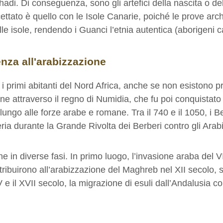
hadi. Di conseguenza, sono gli artefici della nascita o del
ttato è quello con le Isole Canarie, poiché le prove arc
le isole, rendendo i Guanci l’etnia autentica (aborigeni c
enza all'arabizzazione
i i primi abitanti del Nord Africa, anche se non esistono
ine attraverso il regno di Numidia, che fu poi conquista
a lungo alle forze arabe e romane. Tra il 740 e il 1050, i 
ria durante la Grande Rivolta dei Berberi contro gli Arabi
in diverse fasi. In primo luogo, l’invasione araba del VII
ribuirono all’arabizzazione del Maghreb nel XII secolo, s
 e il XVII secolo, la migrazione di esuli dall’Andalusia co