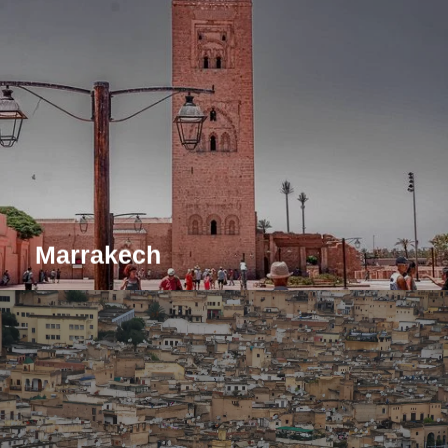
Immergiti nei vivaci souk, nei palazzi storici e negli
splendidi giardini di Marrakech. Visita la famosa piazza
Djemaa el-Fna per vivere un'autentica esperienza
marocchina.
Leggi tutto
Marrakech
Esplora l'antica medina di Fes, patrimonio dell'umanità
dell'UNESCO, e scopri le sue storiche moschee, le