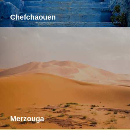
Chefchaouen
Prova l'emozione di una passeggiata a dorso di
cammello tra le dune dorate del Sahara e trascorri una
notte sotto il cielo stellato del deserto.
Leggi tutto
Merzouga