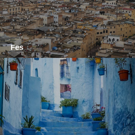
madrase e i vivaci mercati.
Leggi tutto
Fes
Passeggia per le affascinanti strade dipinte di blu di
Chefchaouen e goditi l'atmosfera tranquilla di questa
città di montagna.
Leggi tutto