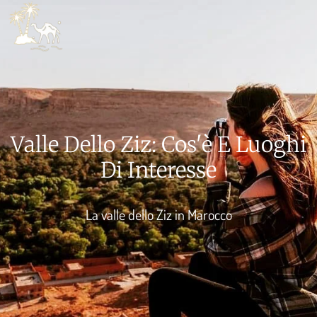
PACCHET
PREPA
Valle Dello Ziz: Cos'è E Luoghi
Di Interesse
La valle dello Ziz in Marocco