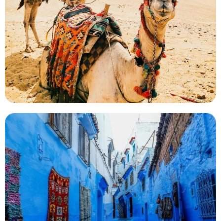
Desert Tour From Marrakech Itinerario para disfrutar de
los impresionantes paisajes del sur de Marruecos, con sus
montañas del Atlas, gargantas, valle
5 días de Marrakech a Tánger por el
desierto
Para quienes lleguen a Marrakech y partan de Tánger, una