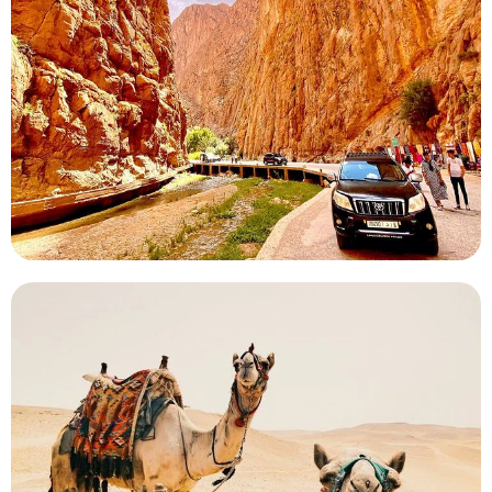
Durante esta excursión de Marrakech a Merzouga,
contemple las hermosas montañas del Atlas, adéntrese
en el desierto a lomos de un camello y pase la noche en
un campamento bereber.
Vacaciones de 5 días en el desierto de
Marrakech