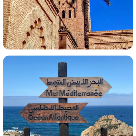
desierto, disfrute de espectáculos culturales…
Viajar por Marruecos desde Tánger
No hay nada más placentero que unas vacaciones en
Tánger. en Tánger es la oportunidad perfecta para dar
rienda suelta a todas sus fantasías playeras…