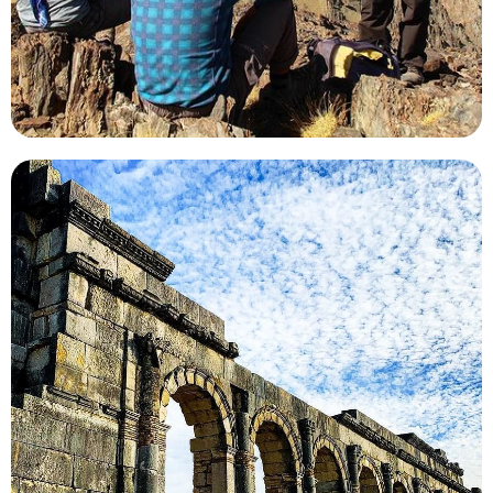
Desierto de Marrakech a Tánger en 8
días
Recorrido por el desierto de Marrakech a Tánger a través
de las Ciudades Imperiales: Fez, Marrakech y Meknes.
Disfruta de las vistas de las montañas y explora Volubilis