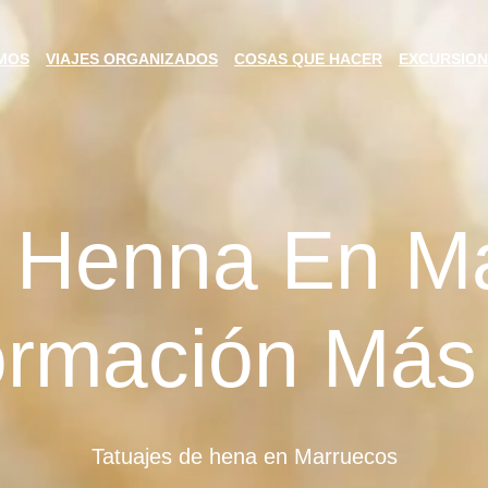
MOS
VIAJES ORGANIZADOS
COSAS QUE HACER
EXCURSION
e Henna En Ma
ormación Más 
Tatuajes de hena en Marruecos