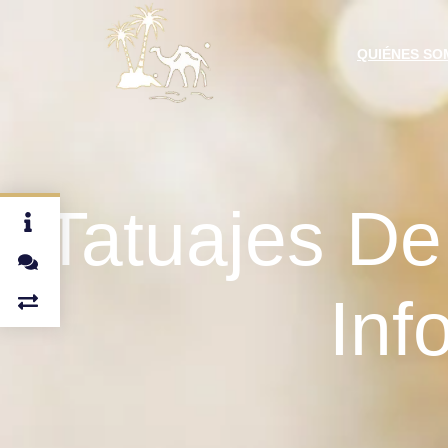
QUIÉNES SO
Tatuajes D
Inf