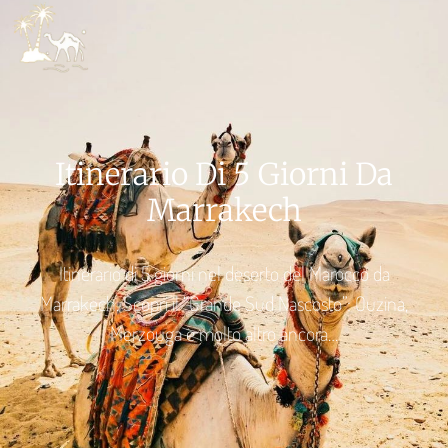
PACCHET
PREPA
Itinerario Di 5 Giorni Da
Marrakech
Itinerario di 5 giorni nel deserto del Marocco da
Marrakech. Scopri il “Grande Sud Nascosto”: Ouzina,
Merzouga e molto altro ancora…