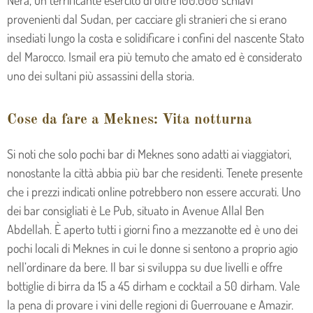
Nera, un terrificante esercito di oltre 100.000 schiavi
provenienti dal Sudan, per cacciare gli stranieri che si erano
insediati lungo la costa e solidificare i confini del nascente Stato
del Marocco. Ismail era più temuto che amato ed è considerato
uno dei sultani più assassini della storia.
Cose da fare a Meknes: Vita notturna
Si noti che solo pochi bar di Meknes sono adatti ai viaggiatori,
nonostante la città abbia più bar che residenti. Tenete presente
che i prezzi indicati online potrebbero non essere accurati. Uno
dei bar consigliati è Le Pub, situato in Avenue Allal Ben
Abdellah. È aperto tutti i giorni fino a mezzanotte ed è uno dei
pochi locali di Meknes in cui le donne si sentono a proprio agio
nell’ordinare da bere. Il bar si sviluppa su due livelli e offre
bottiglie di birra da 15 a 45 dirham e cocktail a 50 dirham. Vale
la pena di provare i vini delle regioni di Guerrouane e Amazir.