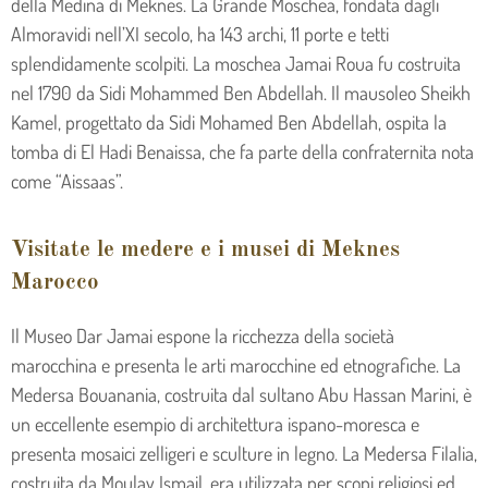
della Medina di Meknes. La Grande Moschea, fondata dagli
Almoravidi nell’XI secolo, ha 143 archi, 11 porte e tetti
splendidamente scolpiti. La moschea Jamai Roua fu costruita
nel 1790 da Sidi Mohammed Ben Abdellah. Il mausoleo Sheikh
Kamel, progettato da Sidi Mohamed Ben Abdellah, ospita la
tomba di El Hadi Benaissa, che fa parte della confraternita nota
come “Aissaas”.
Visitate le medere e i musei di Meknes
Marocco
Il Museo Dar Jamai espone la ricchezza della società
marocchina e presenta le arti marocchine ed etnografiche. La
Medersa Bouanania, costruita dal sultano Abu Hassan Marini, è
un eccellente esempio di architettura ispano-moresca e
presenta mosaici zelligeri e sculture in legno. La Medersa Filalia,
costruita da Moulay Ismail, era utilizzata per scopi religiosi ed