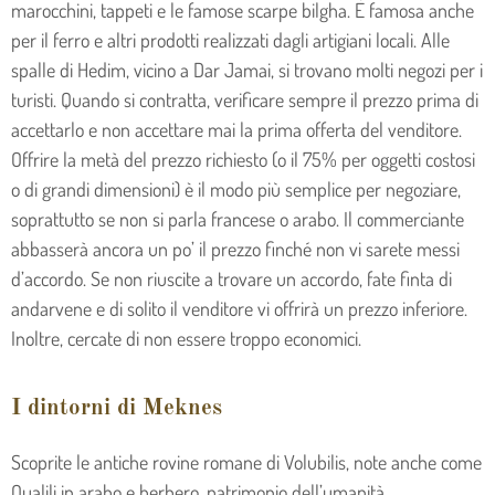
marocchini, tappeti e le famose scarpe bilgha. È famosa anche
per il ferro e altri prodotti realizzati dagli artigiani locali. Alle
spalle di Hedim, vicino a Dar Jamai, si trovano molti negozi per i
turisti. Quando si contratta, verificare sempre il prezzo prima di
accettarlo e non accettare mai la prima offerta del venditore.
Offrire la metà del prezzo richiesto (o il 75% per oggetti costosi
o di grandi dimensioni) è il modo più semplice per negoziare,
soprattutto se non si parla francese o arabo. Il commerciante
abbasserà ancora un po’ il prezzo finché non vi sarete messi
d’accordo. Se non riuscite a trovare un accordo, fate finta di
andarvene e di solito il venditore vi offrirà un prezzo inferiore.
Inoltre, cercate di non essere troppo economici.
I dintorni di Meknes
Scoprite le antiche rovine romane di Volubilis, note anche come
Oualili in arabo e berbero, patrimonio dell’umanità