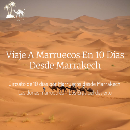
QUIÉN
VIA
COSAS 
PREPARAR 
Viaje A Marruecos En 10 Días
Desde Marrakech
Circuito de 10 días por Marruecos desde Marrakech
:
Las dunas marroquíes – Los Ergs del desierto