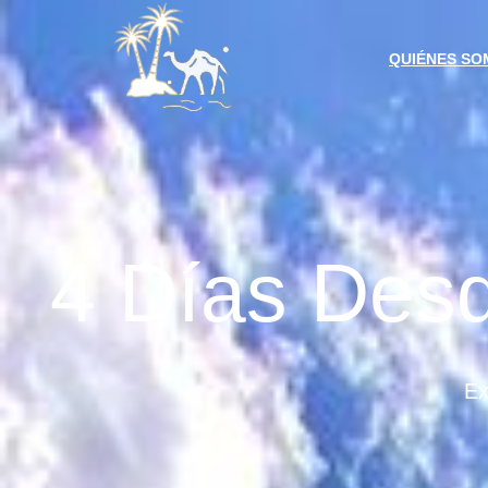
QUIÉNES SO
4 Días Des
Ex