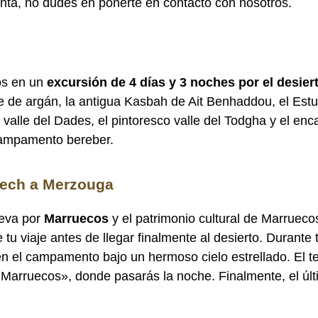
unta, no dudes en ponerte en contacto con nosotros.
os en un
excursión de 4 días y 3 noches por el desier
te de argán, la antigua Kasbah de Ait Benhaddou, el Estu
r valle del Dades, el pintoresco valle del Todgha y el e
 campamento bereber.
akech a Merzouga
leva por
Marruecos
y el patrimonio cultural de Marrueco
tu viaje antes de llegar finalmente al desierto. Durante 
n el campamento bajo un hermoso cielo estrellado. El ter
rruecos», donde pasarás la noche. Finalmente, el último