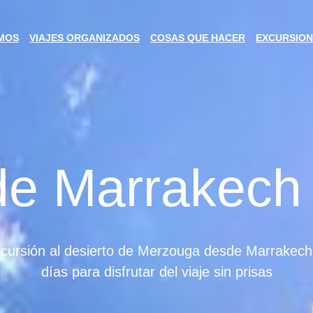
MOS
VIAJES ORGANIZADOS
COSAS QUE HACER
EXCURSION
de Marrakech
cursión al desierto de Merzouga desde Marrakech
días para disfrutar del viaje sin prisas