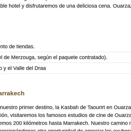
le hotel y disfrutaremos de una deliciosa cena. Ouarzaz
to de tiendas.
l de Merzouga, según el paquete contratado).
b y el Valle del Draa
Marrakech
nuestro primer destino, la Kasbah de Taourirt en Ouarz
uación, visitaremos los famosos estudios de cine de Oua
mos 200 kilómetros hasta Marrakech. Nuestro camino no
proporcionándonos otra oportunidad de apreciar los exube