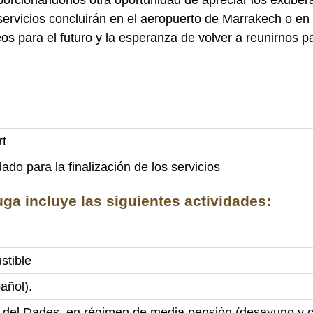
ervicios concluirán en el aeropuerto de Marrakech o en
os para el futuro y la esperanza de volver a reunirnos p
rt
ado para la finalización de los servicios
a incluye las siguientes actividades:
stible
añol).
e del Dades, en régimen de media pensión (desayuno y c