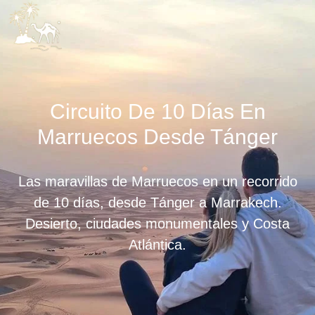
QUIÉN
VIA
COSAS 
PREPARAR
Circuito De 10 Días En
Marruecos Desde Tánger
Las maravillas de Marruecos
en un recorrido
de 10 días, desde Tánger a Marrakech.
Desierto, ciudades monumentales y Costa
Atlántica.