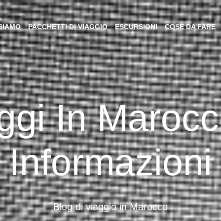
 SIAMO
PACCHETTI DI VIAGGIO
ESCURSIONI
COSE DA FARE
ggi In Marocc
Informazioni
Blog di viaggio in Marocco