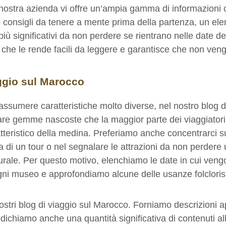
a nostra azienda vi offre un’ampia gamma di informazioni
amo consigli da tenere a mente prima della partenza, un ele
più significativi da non perdere se rientrano nelle date de
l che le rende facili da leggere e garantisce che non venga
ggio sul Marocco
ssumere caratteristiche molto diverse, nel nostro blog 
velare gemme nascoste che la maggior parte dei viaggiat
teristico della medina. Preferiamo anche concentrarci su 
a di un tour o nel segnalare le attrazioni da non perdere 
ulturale. Per questo motivo, elenchiamo le date in cui ve
gni museo e approfondiamo alcune delle usanze folcloristi
tri blog di viaggio sul Marocco. Forniamo descrizioni app
ichiamo anche una quantità significativa di contenuti all