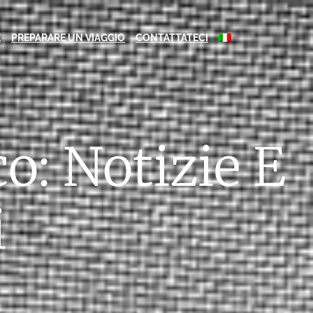
E
PREPARARE UN VIAGGIO
CONTATTATECI
o: Notizie E
i