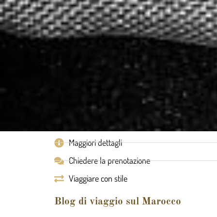
Maggiori dettagli
Chiedere la prenotazione
Viaggiare con stile
Blog di viaggio sul Marocco