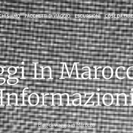
CHI SIAMO
PACCHETTI DI VIAGGIO
ESCURSIONI
COSE DA FAR
ggi In Marocc
Informazion
Blog di viaggio in Marocco