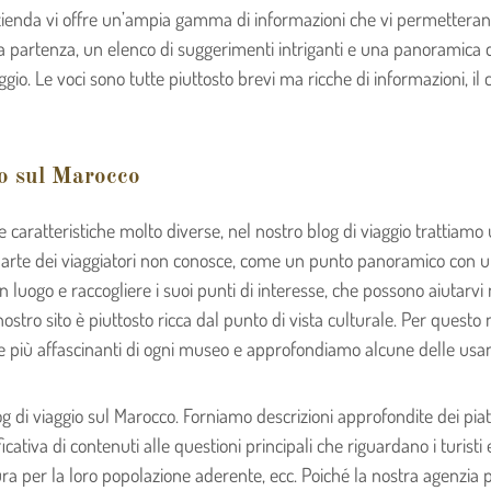
zienda vi offre un’ampia gamma di informazioni che vi permetteranno 
partenza, un elenco di suggerimenti intriganti e una panoramica di a
gio. Le voci sono tutte piuttosto brevi ma ricche di informazioni, il 
io sul Marocco
caratteristiche molto diverse, nel nostro blog di viaggio trattiam
arte dei viaggiatori non conosce, come un punto panoramico con una
uogo e raccogliere i suoi punti di interesse, che possono aiutarvi ne
ostro sito è piuttosto ricca dal punto di vista culturale. Per quest
più affascinanti di ogni museo e approfondiamo alcune delle usanze 
 di viaggio sul Marocco. Forniamo descrizioni approfondite dei piatti
tiva di contenuti alle questioni principali che riguardano i turisti
 misura per la loro popolazione aderente, ecc. Poiché la nostra agenzi